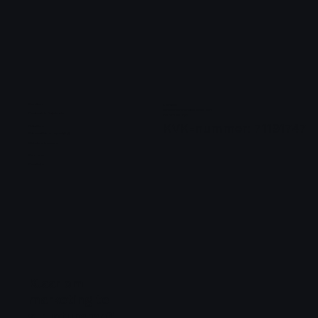
Diensten
Contact
Info@keijzermediaworks.com
Content & Distributie
06 202 99 043
KVK-nummer: 71191747
Pakketten
Automatische opvolging
Websites bouwen
Over ons
Portfolio
Klaar om
marketing te
structureren?