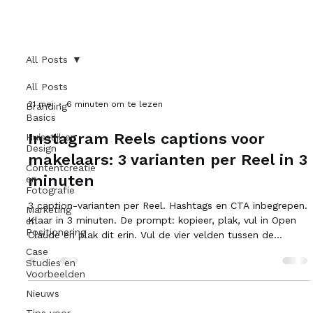
All Posts
All Posts
21 mei
6 minuten om te lezen
Branding
Basics
Instagram Reels captions voor
Huisstijl en
Design
makelaars: 3 varianten per Reel in 3
Contentcreatie
minuten
en
Fotografie
3 caption-varianten per Reel. Hashtags en CTA inbegrepen.
Marketing
Klaar in 3 minuten. De prompt: kopieer, plak, vul in Open
en
Positionering
Claude en plak dit erin. Vul de vier velden tussen de
haakjes in. Druk op enter. Schrijf 3 Instagram Reels
Case
Studies en
captions voor een makelaar. Type Reel: [vul in] Onderwerp
Voorbeelden
of locatie: [vul in] Regio: [vul in] Toon: [vul in] Geef per
Nieuws
caption: - Variant A: kort (1-2 zinnen, pakkende hook +
CTA) - Variant B: medium (3-4 zinnen, mini-verhaal + CTA)