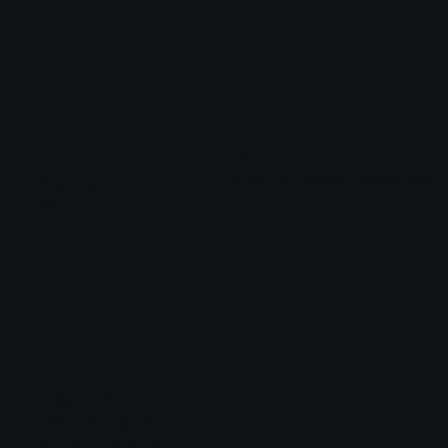
Diensten
Contact
Info@keijzermediaworks.com
Content & Distributie
06 202 99 043
KVK-nummer: 71191747
Pakketten
Automatische opvolging
Websites bouwen
Over ons
Portfolio
Klaar om
marketing te
structureren?