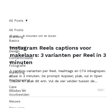
All Posts
All Posts
21 mei
6 minuten om te lezen
Branding
Basics
Instagram Reels captions voor
Huisstijl en
Design
makelaars: 3 varianten per Reel in 3
Contentcreatie
minuten
en
Fotografie
3 caption-varianten per Reel. Hashtags en CTA inbegrepen.
Marketing
Klaar in 3 minuten. De prompt: kopieer, plak, vul in Open
en
Positionering
Claude en plak dit erin. Vul de vier velden tussen de
haakjes in. Druk op enter. Schrijf 3 Instagram Reels
Case
Studies en
captions voor een makelaar. Type Reel: [vul in] Onderwerp
Voorbeelden
of locatie: [vul in] Regio: [vul in] Toon: [vul in] Geef per
Nieuws
caption: - Variant A: kort (1-2 zinnen, pakkende hook +
CTA) - Variant B: medium (3-4 zinnen, mini-verhaal + CTA)